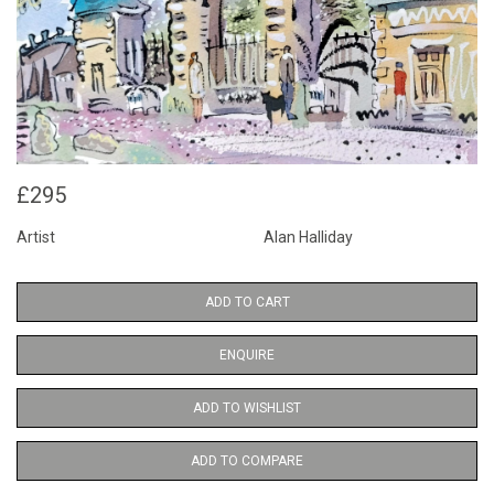
£295
Artist
Alan Halliday
ADD TO CART
ENQUIRE
ADD TO WISHLIST
ADD TO COMPARE